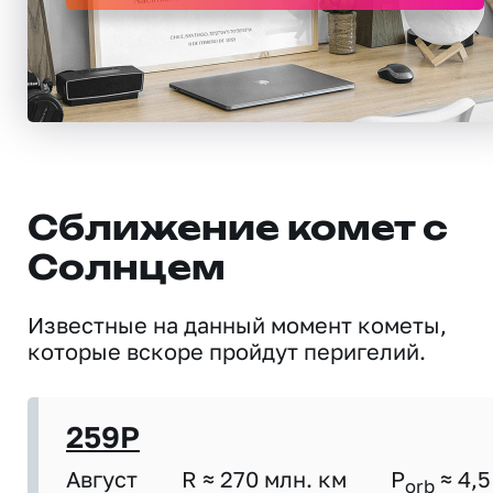
Сближение комет с
Солнцем
Известные на данный момент кометы,
которые вскоре пройдут перигелий.
259P
Август
R ≈ 270 млн. км
P
≈ 4,5
orb