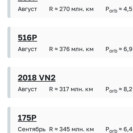
Август
R ≈ 270 млн. км
P
≈ 4,5
orb
516P
Август
R ≈ 376 млн. км
P
≈ 6,9
orb
2018 VN2
Август
R ≈ 317 млн. км
P
≈ 8,2
orb
175P
Сентябрь
R ≈ 345 млн. км
P
≈ 6,4
orb