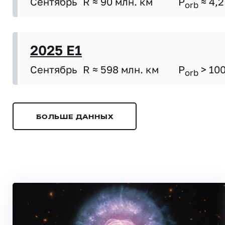
Сентябрь
R ≈ 90 млн. км
P
≈ 4,2
orb
2025 E1
Сентябрь
R ≈ 598 млн. км
P
> 10
orb
БОЛЬШЕ ДАННЫХ