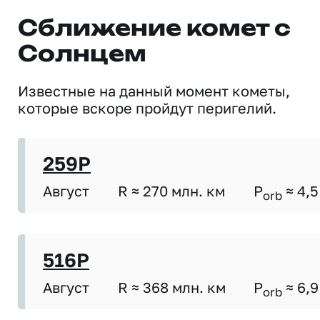
Сближение комет с
Солнцем
Известные на данный момент кометы,
которые вскоре пройдут перигелий.
259P
Август
R ≈ 270 млн. км
P
≈ 4,5
orb
516P
Август
R ≈ 368 млн. км
P
≈ 6,9
orb