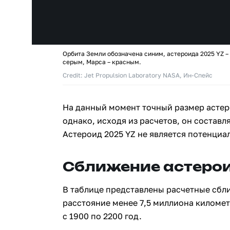
Орбита Земли обозначена синим, астероида 2025 YZ –
серым, Марса – красным.
Credit: Jet Propulsion Laboratory NASA, Ин-Спейс
На данный момент точный размер астер
однако, исходя из расчетов, он составля
Астероид 2025 YZ не является потенциа
Сближение астерои
В таблице представлены расчетные сбл
расстояние менее 7,5 миллиона киломе
с 1900 по 2200 год.