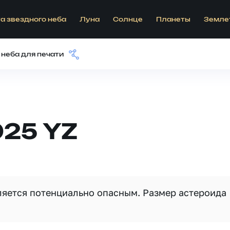
а звездного неба
Луна
Солнце
Планеты
Земле
 неба для печати
025 YZ
вляется потенциально опасным. Размер астероида