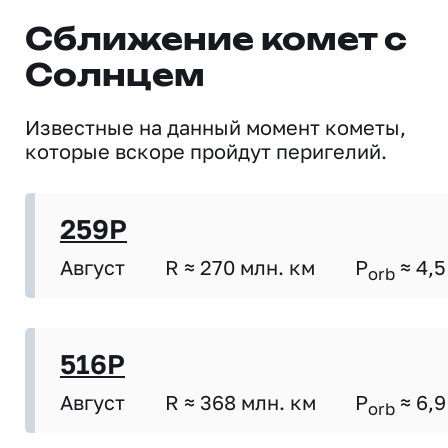
Сближение комет с
Солнцем
Известные на данный момент кометы,
которые вскоре пройдут перигелий.
259P
Август
R ≈ 270 млн. км
P
≈ 4,5
orb
516P
Август
R ≈ 368 млн. км
P
≈ 6,9
orb