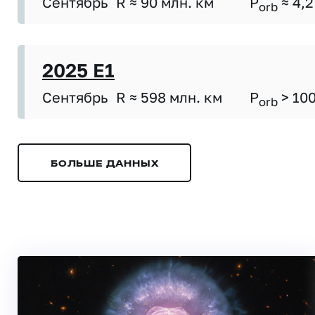
Сентябрь
R ≈ 90 млн. км
P
≈ 4,2
orb
2025 E1
Сентябрь
R ≈ 598 млн. км
P
> 10
orb
БОЛЬШЕ ДАННЫХ