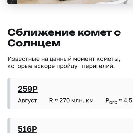
Сближение комет с
Солнцем
Известные на данный момент кометы,
которые вскоре пройдут перигелий.
259P
Август
R ≈ 270 млн. км
P
≈ 4,5
orb
516P