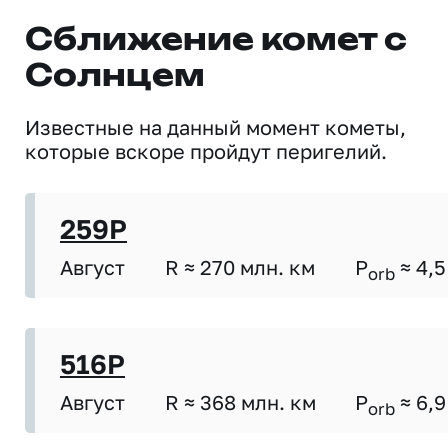
Сближение комет с
Солнцем
Известные на данный момент кометы,
которые вскоре пройдут перигелий.
259P
Август
R ≈ 270 млн. км
P
≈ 4,5
orb
516P
Август
R ≈ 368 млн. км
P
≈ 6,9
orb