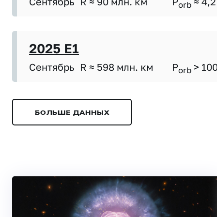
Сентябрь
R ≈ 90 млн. км
P
≈ 4,2
orb
2025 E1
Сентябрь
R ≈ 598 млн. км
P
> 10
orb
БОЛЬШЕ ДАННЫХ