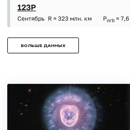
123P
Сентябрь
R ≈ 323 млн. км
P
≈ 7,6
orb
БОЛЬШЕ ДАННЫХ