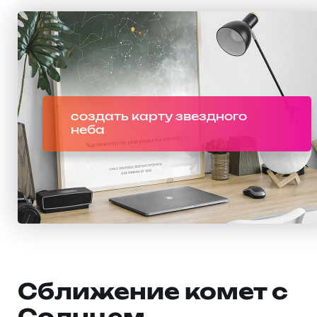
создать карту звездного
неба
Сближение комет с