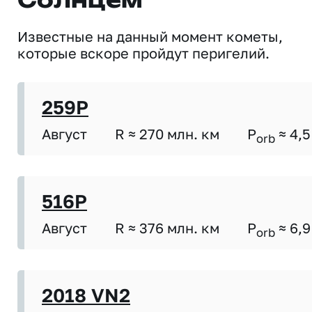
Солнцем
Известные на данный момент кометы,
которые вскоре пройдут перигелий.
259P
Август
R ≈ 270 млн. км
P
≈ 4,5
orb
516P
Август
R ≈ 376 млн. км
P
≈ 6,9
orb
2018 VN2