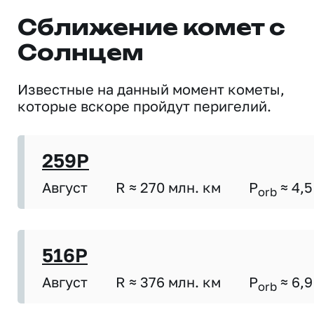
Сближение комет с
Солнцем
Известные на данный момент кометы,
которые вскоре пройдут перигелий.
259P
Август
R ≈ 270 млн. км
P
≈ 4,5
orb
516P
Август
R ≈ 376 млн. км
P
≈ 6,9
orb