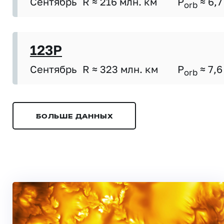
Сентябрь
R ≈ 216 млн. км
P
≈ 6,7
orb
123P
Сентябрь
R ≈ 323 млн. км
P
≈ 7,6
orb
БОЛЬШЕ ДАННЫХ