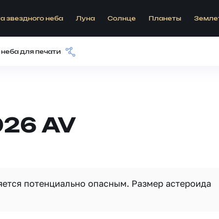
а звездного неба
Луна
Солнце
Планеты
Земле
 неба для печати
026 AV
ляется потенциально опасным. Размер астероида