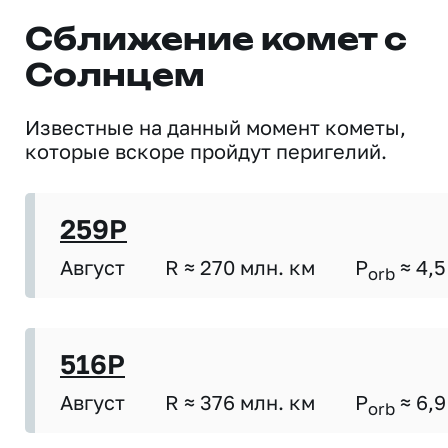
Сближение комет с
Солнцем
Известные на данный момент кометы,
которые вскоре пройдут перигелий.
259P
Август
R ≈ 270 млн. км
P
≈ 4,5
orb
516P
Август
R ≈ 376 млн. км
P
≈ 6,9
orb