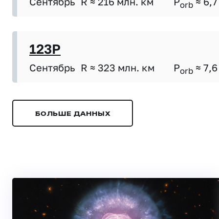
Сентябрь
R ≈ 216 млн. км
P
≈ 6,7
orb
123P
Сентябрь
R ≈ 323 млн. км
P
≈ 7,6
orb
БОЛЬШЕ ДАННЫХ