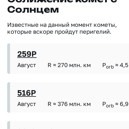
Солнцем
Известные на данный момент кометы,
которые вскоре пройдут перигелий.
259P
Август
R ≈ 270 млн. км
P
≈ 4,5
orb
516P
Август
R ≈ 376 млн. км
P
≈ 6,9
orb