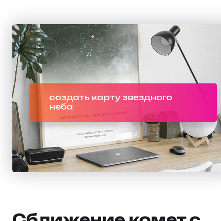
создать карту звездного
неба
Сближение комет с