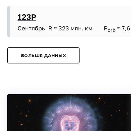
123P
Сентябрь
R ≈ 323 млн. км
P
≈ 7,6
orb
БОЛЬШЕ ДАННЫХ