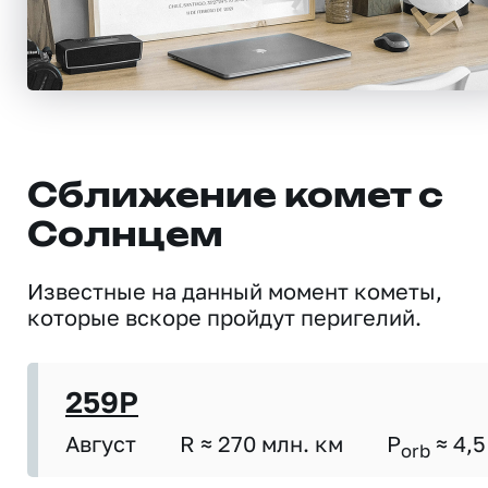
Сближение комет с
Солнцем
Известные на данный момент кометы,
которые вскоре пройдут перигелий.
259P
Август
R ≈ 270 млн. км
P
≈ 4,5
orb