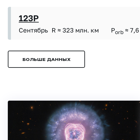
123P
Сентябрь
R ≈ 323 млн. км
P
≈ 7,6
orb
БОЛЬШЕ ДАННЫХ