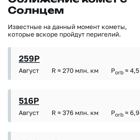
Солнцем
Известные на данный момент кометы,
которые вскоре пройдут перигелий.
259P
Август
R ≈ 270 млн. км
P
≈ 4,5
orb
516P
Август
R ≈ 376 млн. км
P
≈ 6,9
orb