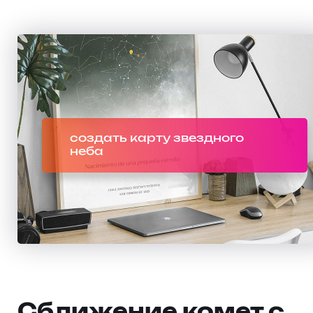
создать карту звездного
неба
Сближение комет с