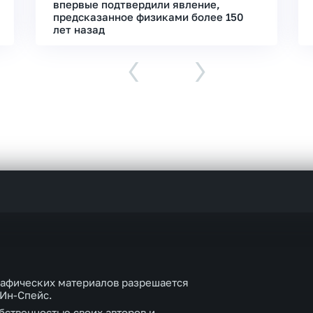
впервые подтвердили явление,
предсказанное физиками более 150
лет назад
‹
›
рафических материалов разрешается
 Ин-Спейс.
бственностью своих авторов и