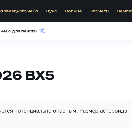
а звездного неба
Луна
Солнце
Планеты
Земле
 неба для печати
026 BX5
ляется потенциально опасным. Размер астероида