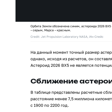
Орбита Земли обозначена синим, астероида 2026 BX5
– серым, Марса – красным.
Credit: Jet Propulsion Laboratory NASA, Ин-Спейс
На данный момент точный размер астер
однако, исходя из расчетов, он составля
Астероид 2026 BX5 не является потенц
Сближение астерои
В таблице представлены расчетные сбл
расстояние менее 7,5 миллиона киломе
с 1900 по 2200 год.