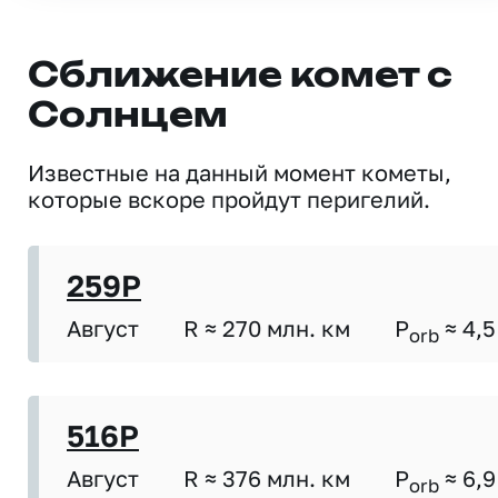
Сближение комет с
Солнцем
Известные на данный момент кометы,
которые вскоре пройдут перигелий.
259P
Август
R ≈ 270 млн. км
P
≈ 4,5
orb
516P
Август
R ≈ 376 млн. км
P
≈ 6,9
orb