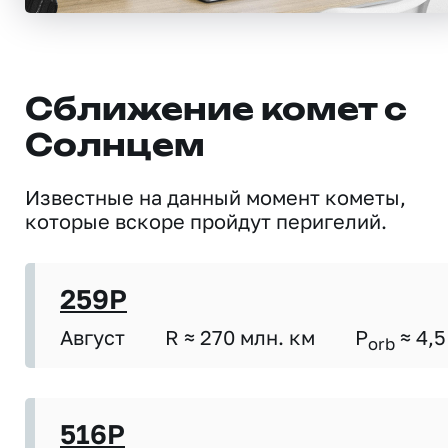
Сближение комет с
Солнцем
Известные на данный момент кометы,
которые вскоре пройдут перигелий.
259P
Август
R ≈ 270 млн. км
P
≈ 4,5
orb
516P