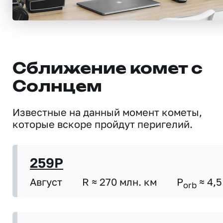
Сближение комет с
Солнцем
Известные на данный момент кометы,
которые вскоре пройдут перигелий.
259P
Август
R ≈ 270 млн. км
P
≈ 4,5
orb