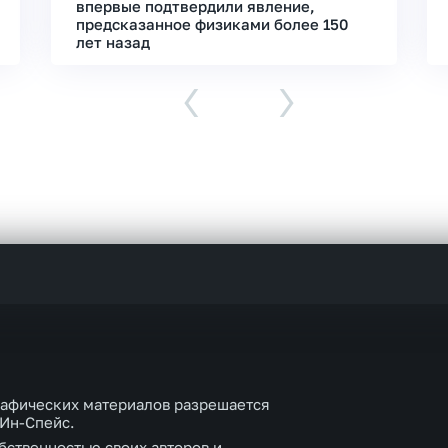
впервые подтвердили явление,
предсказанное физиками более 150
лет назад
‹
›
рафических материалов разрешается
 Ин-Спейс.
бственностью своих авторов и