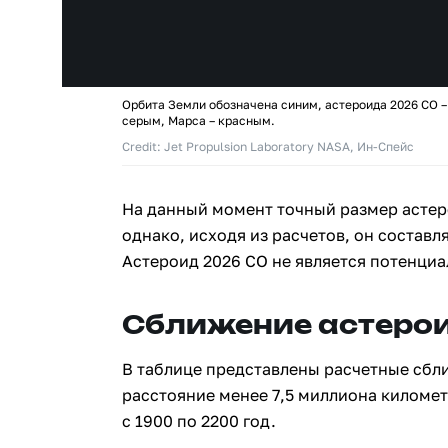
Орбита Земли обозначена синим, астероида 2026 CO –
серым, Марса – красным.
Credit: Jet Propulsion Laboratory NASA, Ин-Спейс
На данный момент точный размер астер
однако, исходя из расчетов, он составля
Астероид 2026 CO не является потенци
Сближение астерои
В таблице представлены расчетные сбл
расстояние менее 7,5 миллиона киломе
с 1900 по 2200 год.