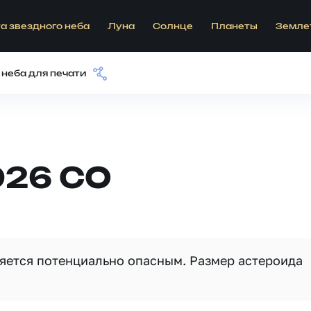
а звездного неба
Луна
Солнце
Планеты
Земле
 неба для печати
026 CO
ляется потенциально опасным. Размер астероида