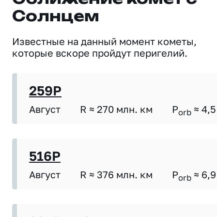
Солнцем
Известные на данный момент кометы,
которые вскоре пройдут перигелий.
259P
Август
R ≈ 270 млн. км
P
≈ 4,5
orb
516P
Август
R ≈ 376 млн. км
P
≈ 6,9
orb