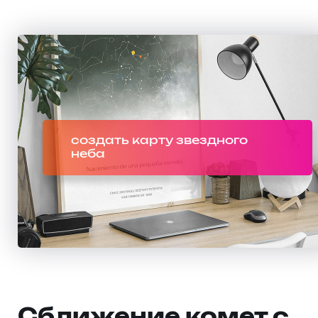
создать карту звездного
неба
Сближение комет с