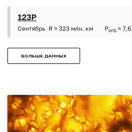
123P
Сентябрь
R ≈ 323 млн. км
P
≈ 7,6
orb
БОЛЬШЕ ДАННЫХ