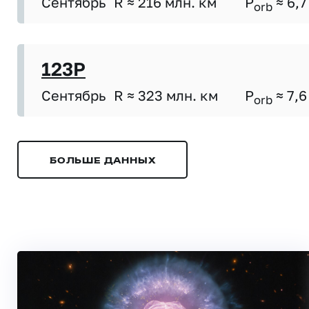
Сентябрь
R ≈ 216 млн. км
P
≈ 6,7
orb
123P
Сентябрь
R ≈ 323 млн. км
P
≈ 7,6
orb
БОЛЬШЕ ДАННЫХ