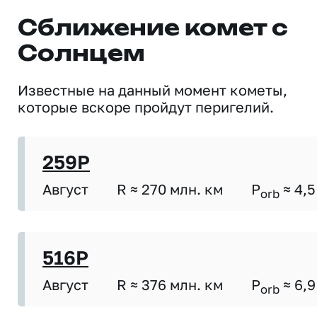
Сближение комет с
Солнцем
Известные на данный момент кометы,
которые вскоре пройдут перигелий.
259P
Август
R ≈ 270 млн. км
P
≈ 4,5
orb
516P
Август
R ≈ 376 млн. км
P
≈ 6,9
orb