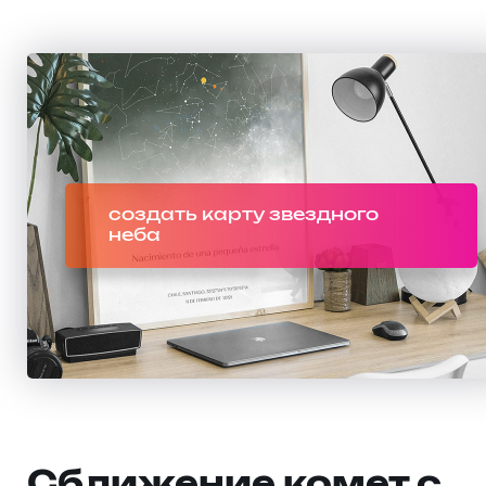
создать карту звездного
неба
Сближение комет с