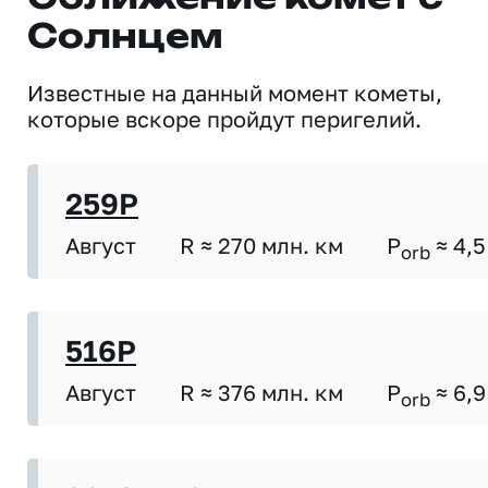
Солнцем
Известные на данный момент кометы,
которые вскоре пройдут перигелий.
259P
Август
R ≈ 270 млн. км
P
≈ 4,5
orb
516P
Август
R ≈ 376 млн. км
P
≈ 6,9
orb