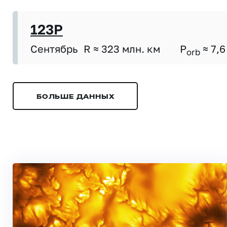
123P
Сентябрь
R ≈ 323 млн. км
P
≈ 7,6
orb
БОЛЬШЕ ДАННЫХ