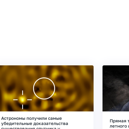
Астрономы получили самые
Прямая 
убедительные доказательства
летного 
существования спутника у