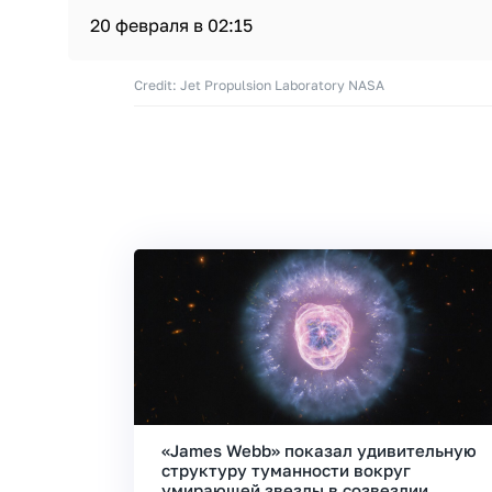
20 февраля в 02:15
Credit: Jet Propulsion Laboratory NASA
«James Webb» показал удивительную
структуру туманности вокруг
умирающей звезды в созвездии