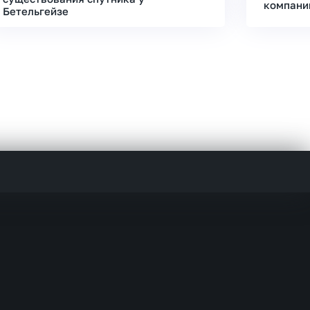
компани
Бетельгейзе