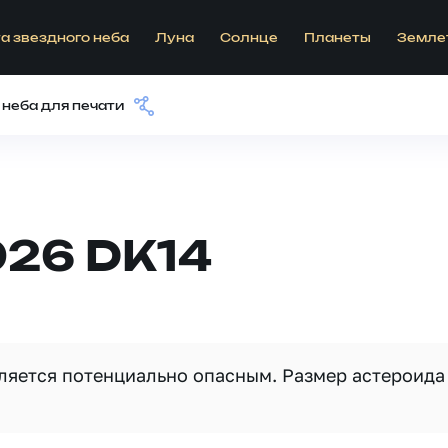
а звездного неба
Луна
Солнце
Планеты
Земле
 неба для печати
026 DK14
вляется потенциально опасным. Размер астероида