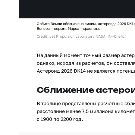
Орбита Земли обозначена синим, астероида 2026 DK14
Венеры – серым, Марса – красным.
Credit: Jet Propulsion Laboratory NASA, Ин-Спейс
На данный момент точный размер астер
однако, исходя из расчетов, он составля
Астероид 2026 DK14 не является потен
Сближение астерои
В таблице представлены расчетные сбл
расстояние менее 7,5 миллиона киломе
с 1900 по 2200 год.