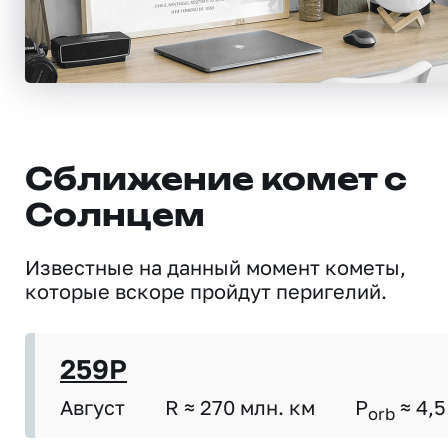
Сближение комет с
Солнцем
Известные на данный момент кометы,
которые вскоре пройдут перигелий.
259P
Август
R ≈ 270 млн. км
P
≈ 4,5
orb