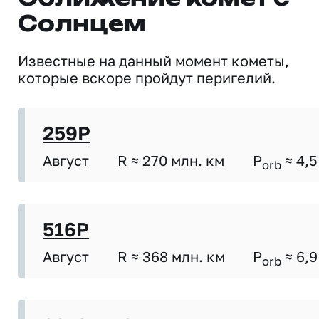
Солнцем
Известные на данный момент кометы,
которые вскоре пройдут перигелий.
259P
Август
R ≈ 270 млн. км
P
≈ 4,5
orb
516P
Август
R ≈ 368 млн. км
P
≈ 6,9
orb