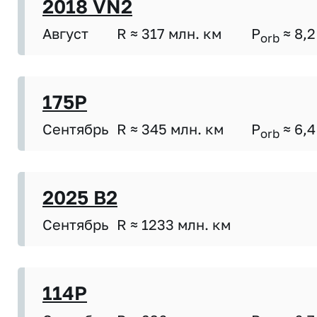
2018 VN2
Август
R ≈ 317 млн. км
P
≈ 8,2
orb
175P
Сентябрь
R ≈ 345 млн. км
P
≈ 6,4
orb
2025 B2
Сентябрь
R ≈ 1233 млн. км
114P