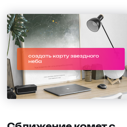
создать карту звездного
неба
Сближение комет с