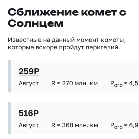
Сближение комет с
Солнцем
Известные на данный момент кометы,
которые вскоре пройдут перигелий.
259P
Август
R ≈ 270 млн. км
P
≈ 4,5
orb
516P
Август
R ≈ 368 млн. км
P
≈ 6,9
orb