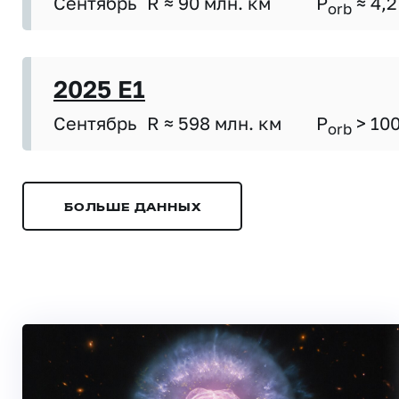
Сентябрь
R ≈ 90 млн. км
P
≈ 4,2
orb
2025 E1
Сентябрь
R ≈ 598 млн. км
P
> 10
orb
БОЛЬШЕ ДАННЫХ