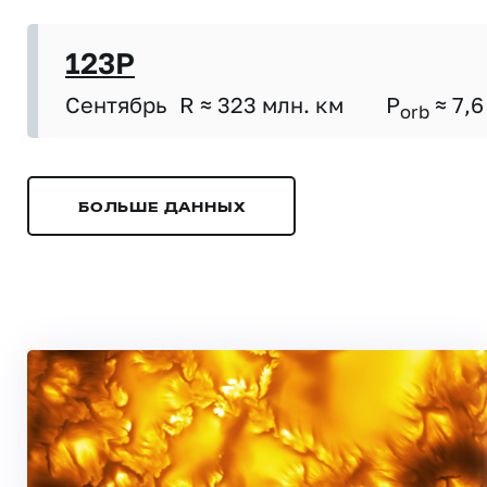
123P
Сентябрь
R ≈ 323 млн. км
P
≈ 7,6
orb
БОЛЬШЕ ДАННЫХ