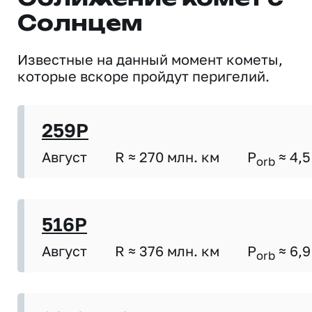
Солнцем
Известные на данный момент кометы,
которые вскоре пройдут перигелий.
259P
Август
R ≈ 270 млн. км
P
≈ 4,5
orb
516P
Август
R ≈ 376 млн. км
P
≈ 6,9
orb