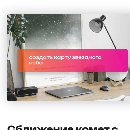
создать карту звездного
неба
Сближение комет с