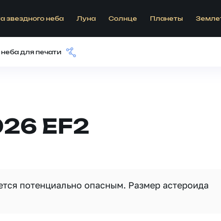
а звездного неба
Луна
Солнце
Планеты
Земле
 неба для печати
026 EF2
яется потенциально опасным. Размер астероида