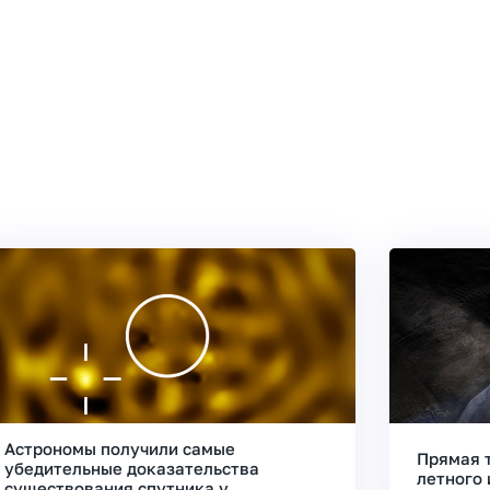
Астрономы получили самые
Прямая 
убедительные доказательства
летного 
существования спутника у