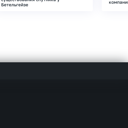
компани
Бетельгейзе