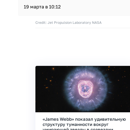
19 марта в 10:12
Credit: Jet Propulsion Laboratory NASA
«James Webb» показал удивительную
структуру туманности вокруг
умирающей звезды в созвездии