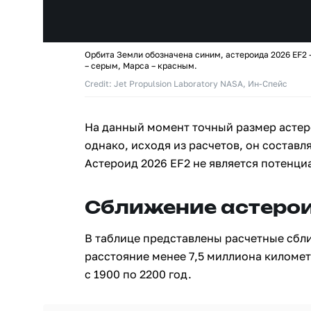
Орбита Земли обозначена синим, астероида 2026 EF2 
– серым, Марса – красным.
Credit: Jet Propulsion Laboratory NASA, Ин-Спейс
На данный момент точный размер астер
однако, исходя из расчетов, он составля
Астероид 2026 EF2 не является потенци
Сближение астерои
В таблице представлены расчетные сбл
расстояние менее 7,5 миллиона киломе
с 1900 по 2200 год.