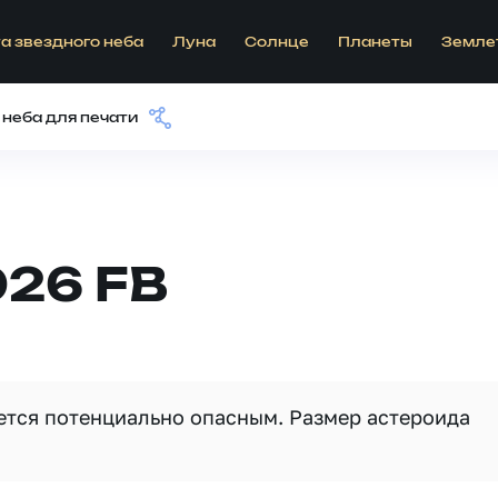
а звездного неба
Луна
Солнце
Планеты
Земле
 неба для печати
026 FB
яется потенциально опасным. Размер астероида