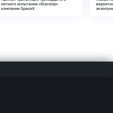
летного испытания «Starship»
вероятн
компании SpaceX
экзолун