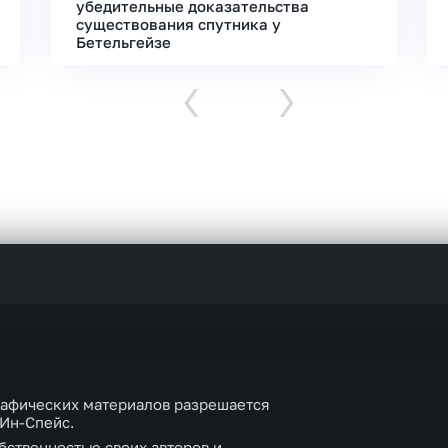
убедительные доказательства
существования спутника у
Бетельгейзе
‹
›
рафических материалов разрешается
 Ин-Спейс.
бственностью своих авторов и