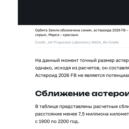
Орбита Земли обозначена синим, астероида 2026 FB –
серым, Марса – красным.
Credit: Jet Propulsion Laboratory NASA, Ин-Спейс
На данный момент точный размер астер
однако, исходя из расчетов, он составля
Астероид 2026 FB не является потенциа
Сближение астерои
В таблице представлены расчетные сбл
расстояние менее 7,5 миллиона киломе
с 1900 по 2200 год.