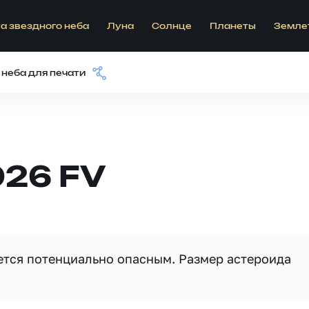
а звездного неба
Луна
Солнце
Планеты
Земле
 неба для печати
026 FV
яется потенциально опасным. Размер астероида