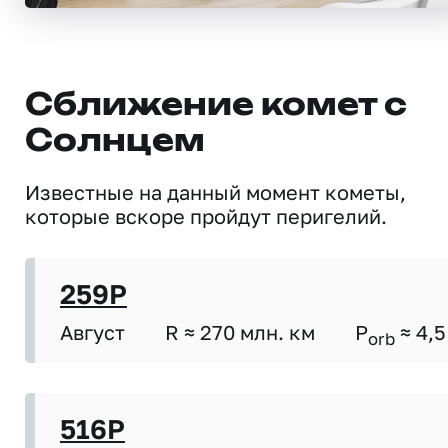
Сближение комет с
Солнцем
Известные на данный момент кометы,
которые вскоре пройдут перигелий.
259P
Август
R ≈ 270 млн. км
P
≈ 4,5
orb
516P