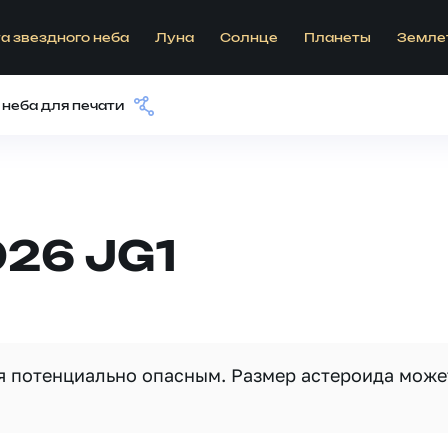
а звездного неба
Луна
Солнце
Планеты
Земле
 неба для печати
26 JG1
ся потенциально опасным. Размер астероида може