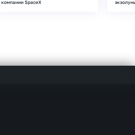
компании SpaceX
экзолун