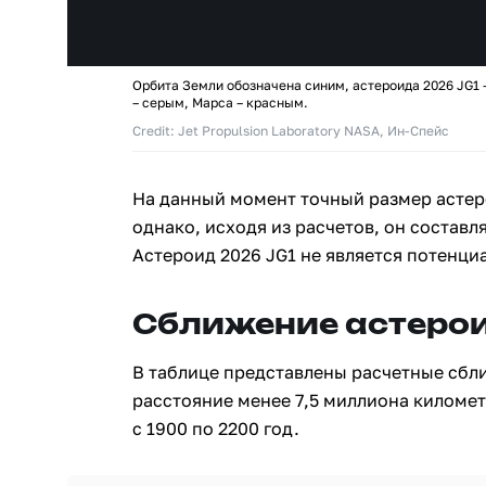
Орбита Земли обозначена синим, астероида 2026 JG1 
– серым, Марса – красным.
Credit: Jet Propulsion Laboratory NASA, Ин-Спейс
На данный момент точный размер астер
однако, исходя из расчетов, он составля
Астероид 2026 JG1 не является потенци
Сближение астерои
В таблице представлены расчетные сбл
расстояние менее 7,5 миллиона киломе
с 1900 по 2200 год.