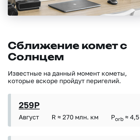
Сближение комет с
Солнцем
Известные на данный момент кометы,
которые вскоре пройдут перигелий.
259P
Август
R ≈ 270 млн. км
P
≈ 4,5
orb