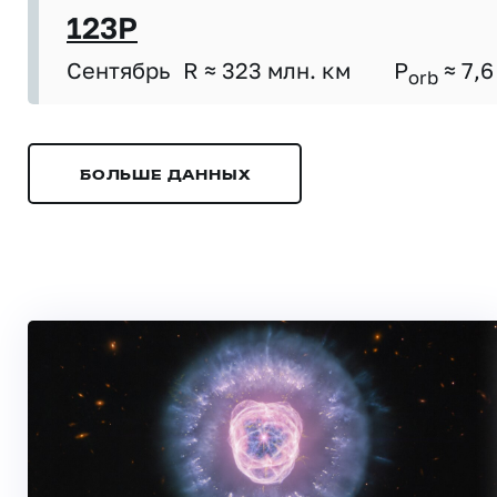
123P
Сентябрь
R ≈ 323 млн. км
P
≈ 7,6
orb
БОЛЬШЕ ДАННЫХ