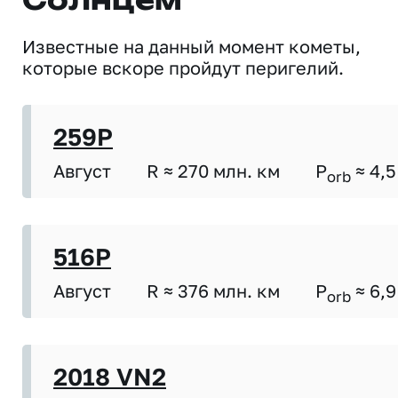
Солнцем
Известные на данный момент кометы,
которые вскоре пройдут перигелий.
259P
Август
R ≈ 270 млн. км
P
≈ 4,5
orb
516P
Август
R ≈ 376 млн. км
P
≈ 6,9
orb
2018 VN2