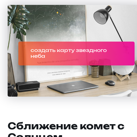
создать карту звездного
неба
Сближение комет с