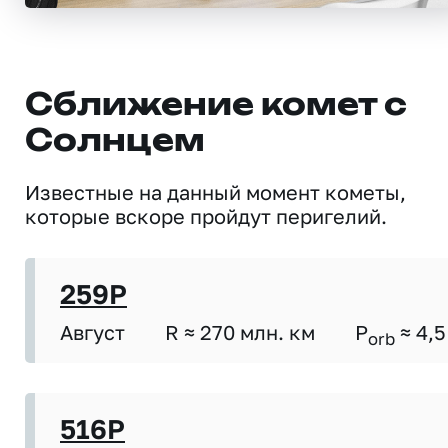
Сближение комет с
Солнцем
Известные на данный момент кометы,
которые вскоре пройдут перигелий.
259P
Август
R ≈ 270 млн. км
P
≈ 4,5
orb
516P