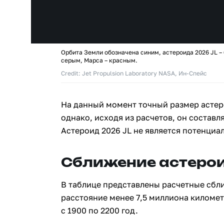
Орбита Земли обозначена синим, астероида 2026 JL –
серым, Марса – красным.
Credit: Jet Propulsion Laboratory NASA, Ин-Спейс
На данный момент точный размер астеро
однако, исходя из расчетов, он составля
Астероид 2026 JL не является потенциа
Сближение астерои
В таблице представлены расчетные сбл
расстояние менее 7,5 миллиона киломе
с 1900 по 2200 год.