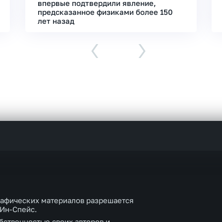
впервые подтвердили явление,
предсказанное физиками более 150
лет назад
‹
›
рафических материалов разрешается
 Ин-Спейс.
бственностью своих авторов и