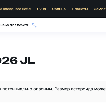
а звездного неба
Луна
Солнце
Планеты
Земле
 неба для печати
26 JL
ся потенциально опасным. Размер астероида може