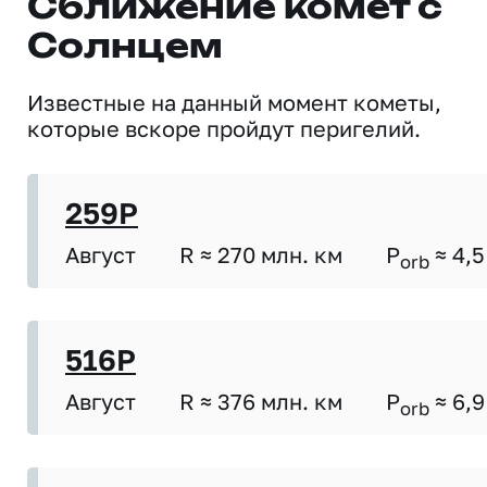
Сближение комет с
Солнцем
Известные на данный момент кометы,
которые вскоре пройдут перигелий.
259P
Август
R ≈ 270 млн. км
P
≈ 4,5
orb
516P
Август
R ≈ 376 млн. км
P
≈ 6,9
orb