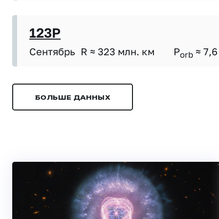
123P
Сентябрь
R ≈ 323 млн. км
P
≈ 7,6
orb
БОЛЬШЕ ДАННЫХ