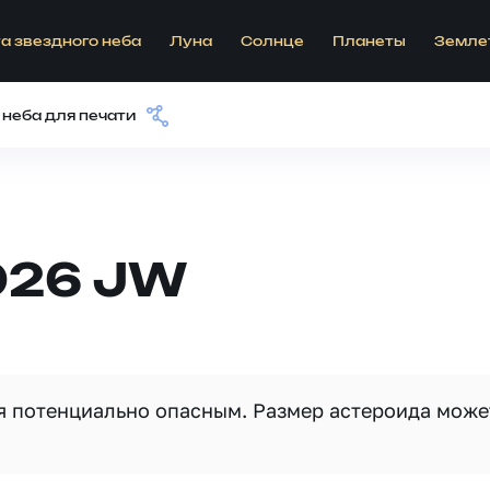
а звездного неба
Луна
Солнце
Планеты
Земле
 неба для печати
026 JW
ся потенциально опасным. Размер астероида може