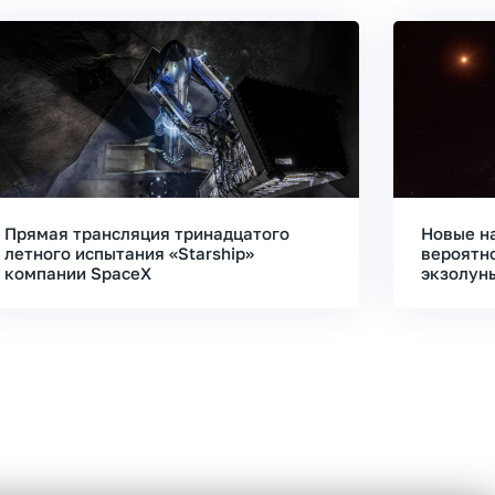
Прямая трансляция тринадцатого
Новые н
летного испытания «Starship»
вероятн
компании SpaceX
экзолун