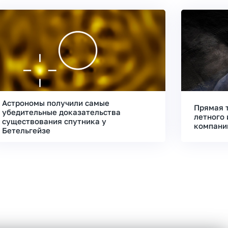
Астрономы получили самые
Прямая 
убедительные доказательства
летного 
существования спутника у
компани
Бетельгейзе