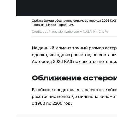
Орбита Земли обозначена синим, астероида 2026 KA3
– серым, Марса – красным.
Credit: Jet Propulsion Laboratory NASA, Ин-Спейс
На данный момент точный размер астер
однако, исходя из расчетов, он составля
Астероид 2026 KA3 не является потенц
Сближение астерои
В таблице представлены расчетные сбл
расстояние менее 7,5 миллиона киломе
с 1900 по 2200 год.