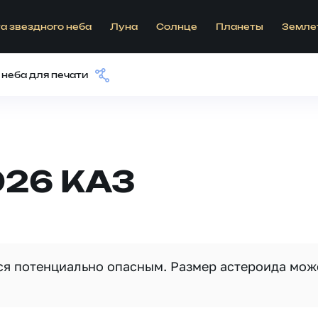
а звездного неба
Луна
Солнце
Планеты
Земле
 неба для печати
026 KA3
тся потенциально опасным. Размер астероида мож