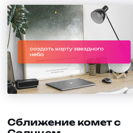
создать карту звездного
неба
Сближение комет с