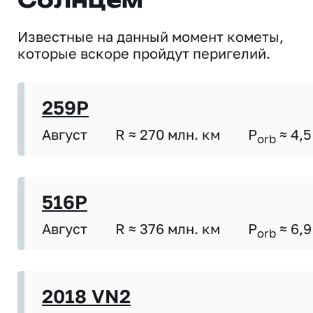
Солнцем
Известные на данный момент кометы,
которые вскоре пройдут перигелий.
259P
Август
R ≈ 270 млн. км
P
≈ 4,5
orb
516P
Август
R ≈ 376 млн. км
P
≈ 6,9
orb
2018 VN2