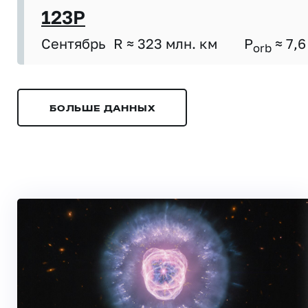
123P
Сентябрь
R ≈ 323 млн. км
P
≈ 7,6
orb
БОЛЬШЕ ДАННЫХ