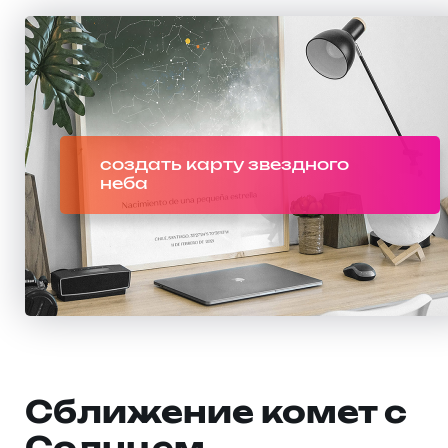
создать карту звездного
неба
Сближение комет с