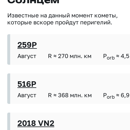
Солнцем
Известные на данный момент кометы,
которые вскоре пройдут перигелий.
259P
Август
R ≈ 270 млн. км
P
≈ 4,5
orb
516P
Август
R ≈ 368 млн. км
P
≈ 6,9
orb
2018 VN2