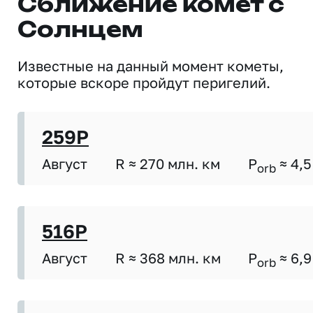
Сближение комет с
Солнцем
Известные на данный момент кометы,
которые вскоре пройдут перигелий.
259P
Август
R ≈ 270 млн. км
P
≈ 4,5
orb
516P
Август
R ≈ 368 млн. км
P
≈ 6,9
orb