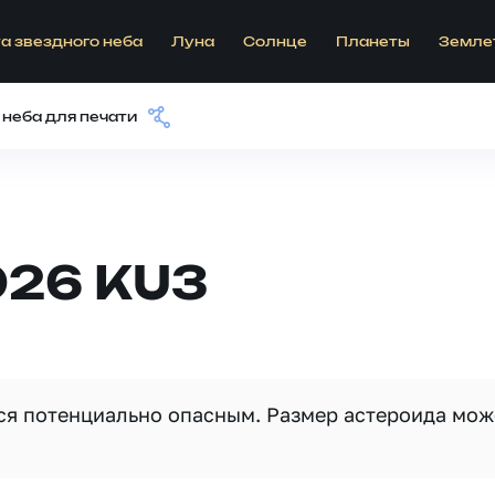
а звездного неба
Луна
Солнце
Планеты
Земле
 неба для печати
026 KU3
тся потенциально опасным. Размер астероида мож