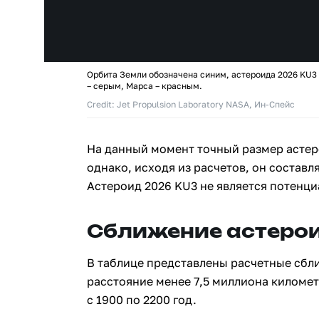
Орбита Земли обозначена синим, астероида 2026 KU3
– серым, Марса – красным.
Credit: Jet Propulsion Laboratory NASA, Ин-Спейс
На данный момент точный размер астер
однако, исходя из расчетов, он составля
Астероид 2026 KU3 не является потенц
Сближение астерои
В таблице представлены расчетные сбл
расстояние менее 7,5 миллиона киломе
с 1900 по 2200 год.