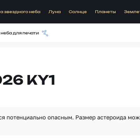
а звездного неба
Луна
Солнце
Планеты
Земле
 неба для печати
26 KY1
тся потенциально опасным. Размер астероида мож