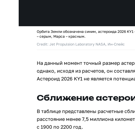
Орбита Земли обозначена синим, астероида 2026 KY1
– серым, Марса – красным.
Credit: Jet Propulsion Laboratory NASA, Ин-Спейс
На данный момент точный размер астер
однако, исходя из расчетов, он составля
Астероид 2026 KY1 не является потенци
Сближение астерои
В таблице представлены расчетные сбл
расстояние менее 7,5 миллиона киломе
с 1900 по 2200 год.