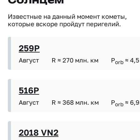
Солнцем
Известные на данный момент кометы,
которые вскоре пройдут перигелий.
259P
Август
R ≈ 270 млн. км
P
≈ 4,5
orb
516P
Август
R ≈ 368 млн. км
P
≈ 6,9
orb
2018 VN2