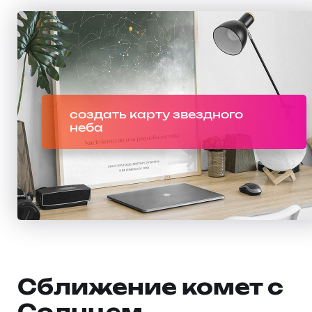
создать карту звездного
неба
Сближение комет с