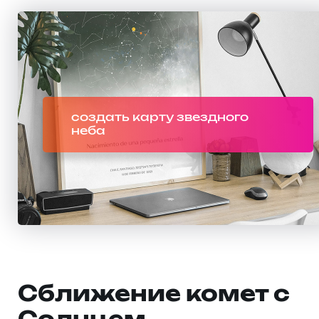
создать карту звездного
неба
Сближение комет с