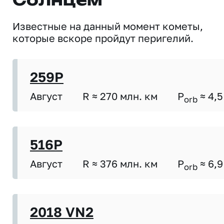
Солнцем
Известные на данный момент кометы,
которые вскоре пройдут перигелий.
259P
Август
R ≈ 270 млн. км
P
≈ 4,5
orb
516P
Август
R ≈ 376 млн. км
P
≈ 6,9
orb
2018 VN2