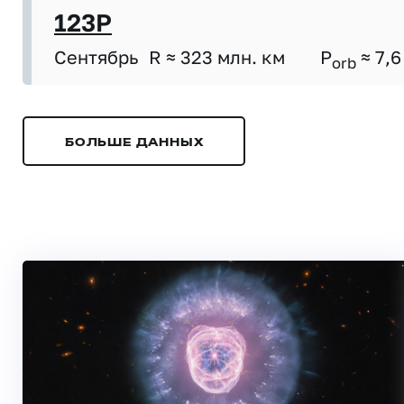
123P
Сентябрь
R ≈ 323 млн. км
P
≈ 7,6
orb
БОЛЬШЕ ДАННЫХ