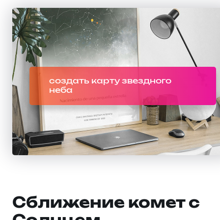
создать карту звездного
неба
Сближение комет с