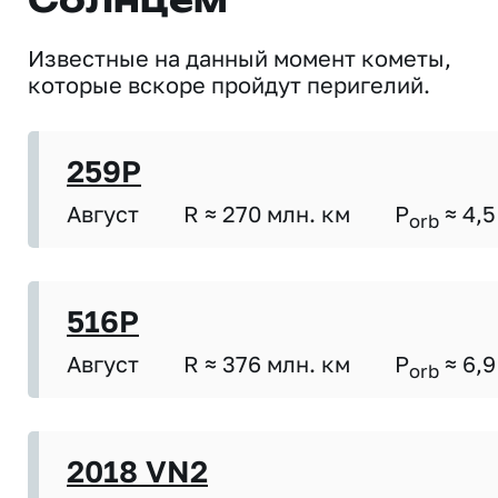
Солнцем
Известные на данный момент кометы,
которые вскоре пройдут перигелий.
259P
Август
R ≈ 270 млн. км
P
≈ 4,5
orb
516P
Август
R ≈ 376 млн. км
P
≈ 6,9
orb
2018 VN2