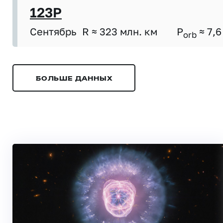
123P
Сентябрь
R ≈ 323 млн. км
P
≈ 7,6
orb
БОЛЬШЕ ДАННЫХ