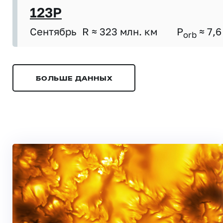
123P
Сентябрь
R ≈ 323 млн. км
P
≈ 7,6
orb
БОЛЬШЕ ДАННЫХ