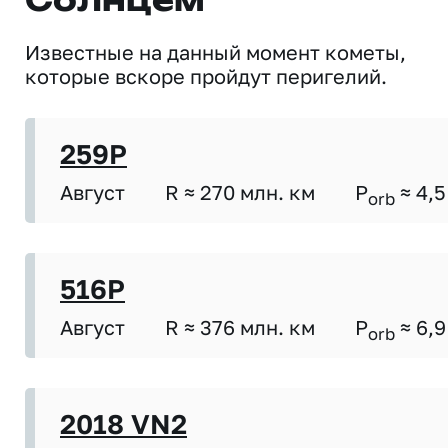
Солнцем
Известные на данный момент кометы,
которые вскоре пройдут перигелий.
259P
Август
R ≈ 270 млн. км
P
≈ 4,5
orb
516P
Август
R ≈ 376 млн. км
P
≈ 6,9
orb
2018 VN2