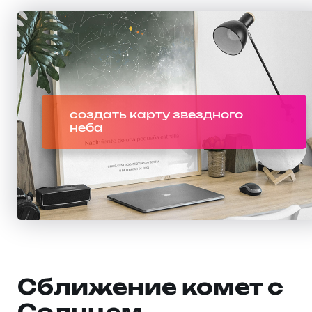
создать карту звездного
неба
Сближение комет с