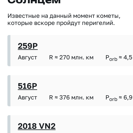
Солнцем
Известные на данный момент кометы,
которые вскоре пройдут перигелий.
259P
Август
R ≈ 270 млн. км
P
≈ 4,5
orb
516P
Август
R ≈ 376 млн. км
P
≈ 6,9
orb
2018 VN2