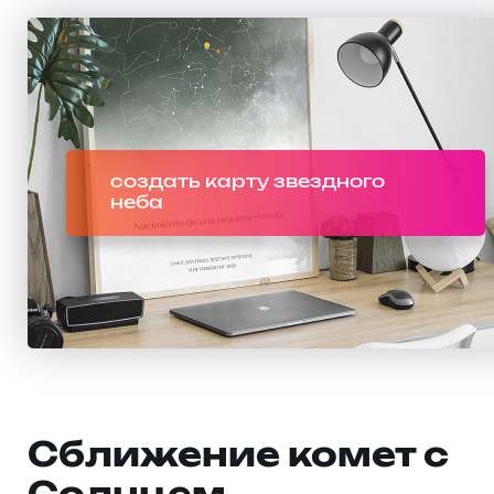
создать карту звездного
неба
Сближение комет с