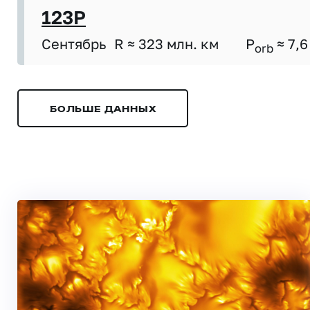
123P
Сентябрь
R ≈ 323 млн. км
P
≈ 7,6
orb
БОЛЬШЕ ДАННЫХ