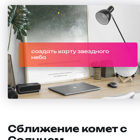
создать карту звездного
неба
Сближение комет с