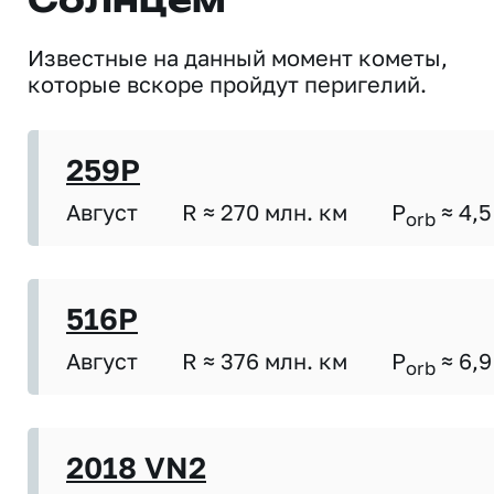
Солнцем
Известные на данный момент кометы,
которые вскоре пройдут перигелий.
259P
Август
R ≈ 270 млн. км
P
≈ 4,5
orb
516P
Август
R ≈ 376 млн. км
P
≈ 6,9
orb
2018 VN2