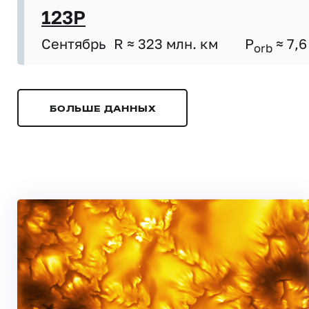
123P
Сентябрь
R ≈ 323 млн. км
P
≈ 7,6
orb
БОЛЬШЕ ДАННЫХ